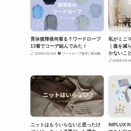
育休復帰後何着る？ワードローブ
私がミニ
13着でコーデ組んでみた！
｜服を減
かないこ
2026年3月14日
ワードローブ整理と断捨離
2026年3月1
ニットはもういらないと思ったけ
NIPLUX 