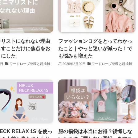
マリストになれない理由
ファッションログをとってわかっ
らすことだけに焦点をお
たこと｜やっと迷いが減った！で
とにした
も悩みも増えた
4日
ワードローブ整理と断捨離
2026年2月20日
ワードローブ整理と断捨離
NECK RELAX 1S を使っ
服の福袋は本当にお得？後悔しな