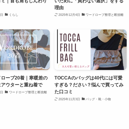
コミ｜首も肩もじんわり
いために「買わない選択」をする
理由
2日
くらし
2025年12月4日
ワードローブ整理と断捨離
ローブ20着｜寒暖差の
TOCCAのバッグは40代には可愛
はアウターと重ね着で
すぎる？ださい？悩んで買ってみ
た口コミ
4日
ワードローブ整理と断捨離
2025年11月3日
バッグ・靴・小物