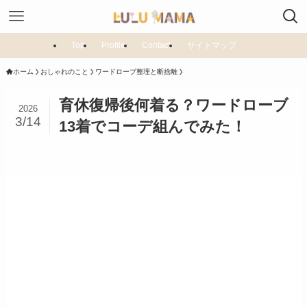
Top
Profile
Contact
サイトマップ
ホーム
おしゃれのこと
ワードローブ整理と断捨離
育休復帰後何着る？ワードローブ
2026
3/14
13着でコーデ組んでみた！